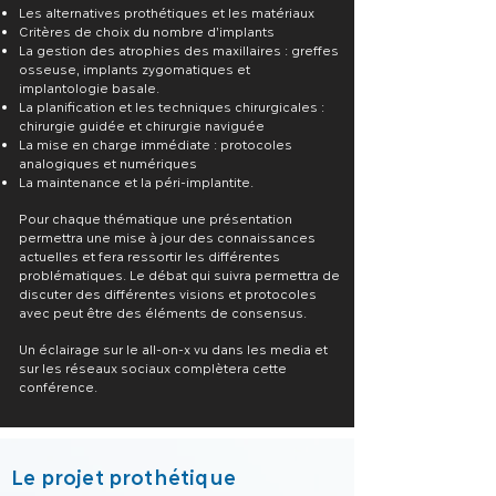
Les alternatives prothétiques et les matériaux
Critères de choix du nombre d’implants
La gestion des atrophies des maxillaires : greffes
osseuse, implants zygomatiques et
implantologie basale.
La planification et les techniques chirurgicales :
chirurgie guidée et chirurgie naviguée
La mise en charge immédiate : protocoles
analogiques et numériques
La maintenance et la péri-implantite.
Pour chaque thématique une présentation
permettra une mise à jour des connaissances
actuelles et fera ressortir les différentes
problématiques. Le débat qui suivra permettra de
discuter des différentes visions et protocoles
avec peut être des éléments de consensus.
Un éclairage sur le all-on-x vu dans les media et
sur les réseaux sociaux complètera cette
conférence.
Le projet prothétique