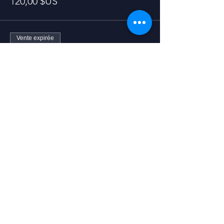
120,00 $US
Vente expirée
Type de billet
3 Day Pass
Prix
170,00 $US
Académie de Chirurgie Guidée
53 avenue Daumesnil
94160 Saint-Mandé
Contact
+33 7 56 89 88 82