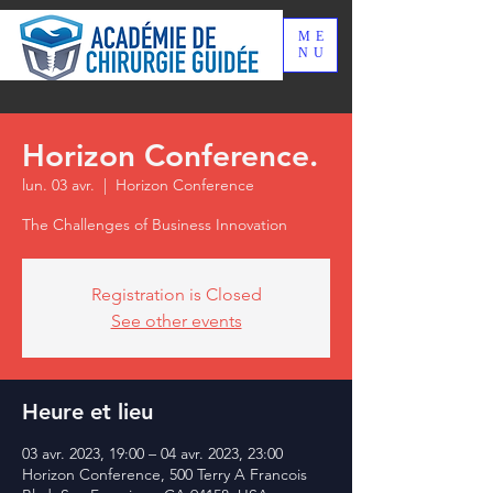
ME
NU
Horizon Conference.
lun. 03 avr.
  |  
Horizon Conference
The Challenges of Business Innovation
Registration is Closed
See other events
Heure et lieu
03 avr. 2023, 19:00 – 04 avr. 2023, 23:00
Horizon Conference, 500 Terry A Francois