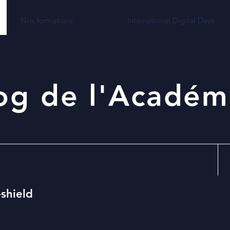
Nos formations
International Digital Days
og de l'Académ
-shield