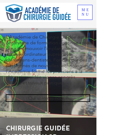
ME
NU
L’Académie de Chirurgie Guidée est un
organisme de formation continue créé
pour promouvoir l’implantologie
assistée ordinateur auprès des
chirurgiens-dentistes.
Fondée par des
passionnés de nouvelles technologies,
l'Académie forme les praticiens à la
chirurgie guidée via ses congrès,
soirées et travaux pratiques.
Qui sommes-nous ?
CHIRURGIE GUIDÉE